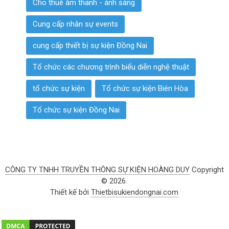
Cho thuê âm thanh - ánh sáng
Cung cấp nhân sự events
cung cấp thiết bị sự kiện Đồng Nai
Tổ chức các chương trình biểu diễn nghệ thuật
tổ chức sự kiện
Tổ chức sự kiện Biên Hòa
Tổ chức sự kiện Đồng Nai
CÔNG TY TNHH TRUYỀN THÔNG SỰ KIỆN HOÀNG DUY
Copyright
© 2026.
Thiết kế bởi
Thietbisukiendongnai.com