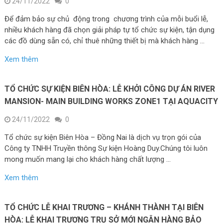
24/11/2022
0
Để đảm bảo sự chủ động trong chương trình của mỗi buổi lễ,
nhiều khách hàng đã chọn giải pháp tự tổ chức sự kiện, tận dụng
các đồ dùng sẵn có, chỉ thuê những thiết bị mà khách hàng …
Xem thêm
TỔ CHỨC SỰ KIỆN BIÊN HÒA: LỄ KHỞI CÔNG DỰ ÁN RIVER
MANSION- MAIN BUILDING WORKS ZONE1 TẠI AQUACITY
24/11/2022
0
Tổ chức sự kiện Biên Hòa – Đồng Nai là dịch vụ trọn gói của
Công ty TNHH Truyền thông Sự kiện Hoàng Duy.Chúng tôi luôn
mong muốn mang lại cho khách hàng chất lượng …
Xem thêm
TỔ CHỨC LỄ KHAI TRƯƠNG – KHÁNH THÀNH TẠI BIÊN
HÒA: LỄ KHAI TRƯƠNG TRỤ SỞ MỚI NGÂN HÀNG BẢO