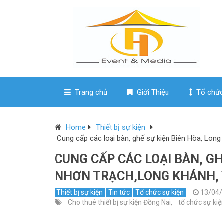
Trang chủ
Giới Thiệu
Tổ chức
Home
Thiết bị sự kiện
Cung cấp các loại bàn, ghế sự kiện Biên Hòa, Lon
CUNG CẤP CÁC LOẠI BÀN, GH
NHƠN TRẠCH,LONG KHÁNH, 
Thiết bị sự kiện
Tin tức
Tổ chức sự kiện
13/04
Cho thuê thiết bị sự kiện Đồng Nai
,
tổ chức sự kiệ