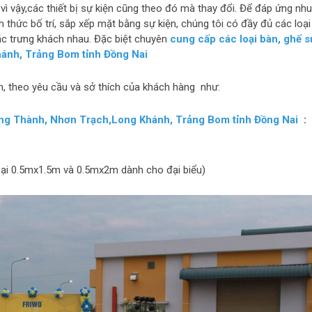
h vì vậy,các thiết bị sự kiện cũng theo đó mà thay đổi. Để đáp ứng nhu
 thức bố trí, sắp xếp mặt bằng sự kiện, chúng tôi có đầy đủ các loại
 đặc trưng khách nhau. Đặc biệt chuyên
cung cấp các loại bàn, ghế s
ánh, Trảng Bom tỉnh Đồng Nai
n, theo yêu cầu và sở thích của khách hàng như:
ong Thành, Nhơn Trạch,Long Khánh, Trảng Bom tỉnh Đồng Nai
:
oại 0.5mx1.5m và 0.5mx2m dành cho đại biểu)