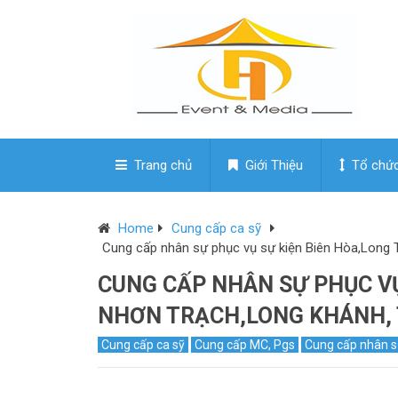
Trang chủ
Giới Thiệu
Tổ chức
Home
Cung cấp ca sỹ
Cung cấp nhân sự phục vụ sự kiện Biên Hòa,Long
CUNG CẤP NHÂN SỰ PHỤC VỤ
NHƠN TRẠCH,LONG KHÁNH,
Cung cấp ca sỹ
Cung cấp MC, Pgs
Cung cấp nhân 