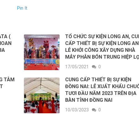
Pin It
TA (
TỔ CHỨC SỰ KIỆN LONG AN, C
 HOAN
CẤP THIẾT BỊ SỰ KIỆN LONG AN
BA
LỄ KHỞI CÔNG XÂY DỰNG NHÀ
MÁY PHÂN BÓN TRUNG HIỆP LỢ
17/05/2021
0
G TÂM
CUNG CẤP THIẾT BỊ SỰ KIỆN
T
ĐỒNG NAI: LỄ XUẤT KHẨU CHUỐ
TƯƠI ĐẦU NĂM 2023 TRÊN ĐỊA
BÀN TỈNH ĐỒNG NAI
10/03/2023
0