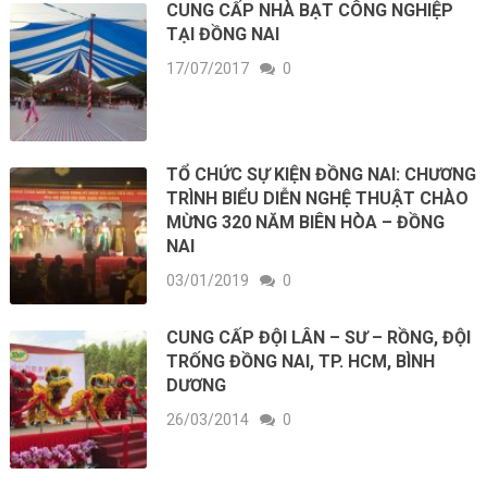
CUNG CẤP NHÀ BẠT CÔNG NGHIỆP
TẠI ĐỒNG NAI
17/07/2017
0
TỔ CHỨC SỰ KIỆN ĐỒNG NAI: CHƯƠNG
TRÌNH BIỂU DIỄN NGHỆ THUẬT CHÀO
MỪNG 320 NĂM BIÊN HÒA – ĐỒNG
NAI
03/01/2019
0
CUNG CẤP ĐỘI LÂN – SƯ – RỒNG, ĐỘI
TRỐNG ĐỒNG NAI, TP. HCM, BÌNH
DƯƠNG
26/03/2014
0