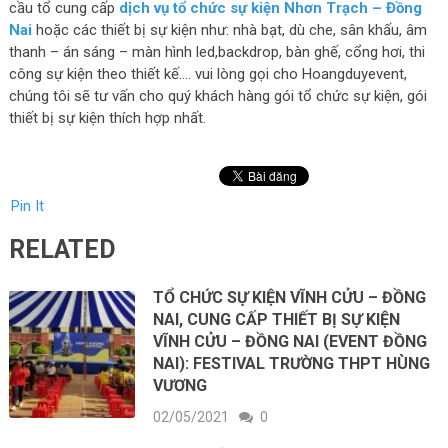
cầu tổ cung cấp
dịch vụ tổ chức sự kiện Nhơn Trạch – Đồng
Nai
hoặc các thiết bị sự kiện như: nhà bạt, dù che, sân khấu, âm
thanh – án sáng – màn hình led,backdrop, bàn ghế, cổng hơi, thi
công sự kiện theo thiết kế…. vui lòng gọi cho Hoangduyevent,
chúng tôi sẽ tư vấn cho quý khách hàng gói tổ chức sự kiện, gói
thiết bị sự kiện thích hợp nhất.
Pin It
RELATED
TỔ CHỨC SỰ KIỆN VĨNH CỬU – ĐỒNG
NAI, CUNG CẤP THIẾT BỊ SỰ KIỆN
VĨNH CỬU – ĐỒNG NAI (EVENT ĐỒNG
NAI): FESTIVAL TRƯỜNG THPT HÙNG
VƯƠNG
02/05/2021
0