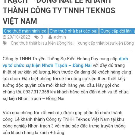
TRẠCH – ĐỒNG NAI: LỄ KHÁNH
THÀNH CÔNG TY TNNH TEKNOS
VIỆT NAM
Cho thuê màn hình led
Cho thuê nhà bạt các loại
Cung cấp đội lân, 
29/10/2022
0
admin
Cho thuê thiết bị sự kiện Đồng Nai
,
cung cấp thiết bị sự kiện Đồng
Công ty TNHH Truyền Thông Sự Kiện Hoàng Duy cung cấp
dịch
vụ tổ chức sự kiện Nhơn Trạch – Đồng Nai
với đầy đủ trang
thiết bị sự kiện,số lượng, kích thước đa dạng để khách hàng cùng
lựa chọn. Đặc biệt chúng tôi sẽ thi công sự kiện theo thiết kế ý
tưởng độc quyền của mỗi khách hàng yêu cầu. Hãy gọi cho
chúng tôi: 0937.317.368 khi khách hàng cần đến dịch vụ tổ chức
sự kiện Nhơn Trạch – Đồng Nai
Vừa qua chúng tôi rất vinh dự được góp phần tổ chức thành
công: Lễ khánh thành Công ty TNHH Teknos Việt Nam tại khu
công nghiệp Nhơn trạch 3 với màu sắc đặc trưng truyền thống
của khách hàng là xanh + trắng.