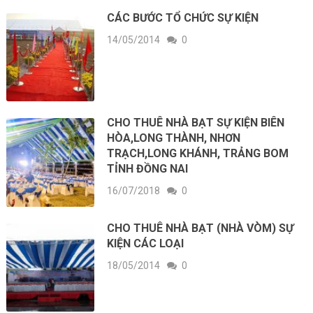
CÁC BƯỚC TỔ CHỨC SỰ KIỆN
14/05/2014
0
CHO THUÊ NHÀ BẠT SỰ KIỆN BIÊN
HÒA,LONG THÀNH, NHƠN
TRẠCH,LONG KHÁNH, TRẢNG BOM
TỈNH ĐỒNG NAI
16/07/2018
0
CHO THUÊ NHÀ BẠT (NHÀ VÒM) SỰ
KIỆN CÁC LOẠI
18/05/2014
0