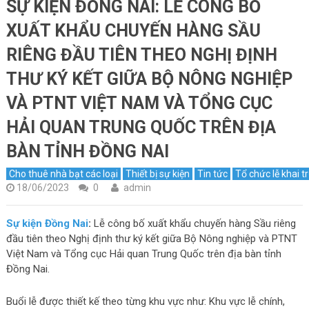
SỰ KIỆN ĐỒNG NAI: LỄ CÔNG BỐ
XUẤT KHẨU CHUYẾN HÀNG SẦU
RIÊNG ĐẦU TIÊN THEO NGHỊ ĐỊNH
THƯ KÝ KẾT GIỮA BỘ NÔNG NGHIỆP
VÀ PTNT VIỆT NAM VÀ TỔNG CỤC
HẢI QUAN TRUNG QUỐC TRÊN ĐỊA
BÀN TỈNH ĐỒNG NAI
Cho thuê nhà bạt các loại
Thiết bị sự kiện
Tin tức
Tổ chức lễ khai 
18/06/2023
0
admin
Sự kiện Đồng Nai
:
Lễ công bố xuất khẩu chuyến hàng Sầu riêng
đầu tiên theo Nghị định thư ký kết giữa Bộ Nông nghiệp và PTNT
Việt Nam và Tổng cục Hải quan Trung Quốc trên địa bàn tỉnh
Đồng Nai.
Buổi lễ được thiết kế theo từng khu vực như: Khu vực lễ chính,