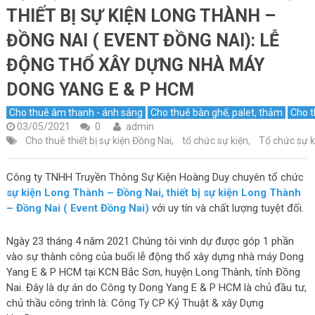
THIẾT BỊ SỰ KIỆN LONG THÀNH –
ĐỒNG NAI ( EVENT ĐỒNG NAI): LỄ
ĐỘNG THỔ XÂY DỰNG NHÀ MÁY
DONG YANG E & P HCM
Cho thuê âm thanh - ánh sáng
Cho thuê bàn ghế, palet, thảm
Cho t
03/05/2021
0
admin
Cho thuê thiết bị sự kiện Đồng Nai
,
tổ chức sự kiện
,
Tổ chức sự k
Công ty TNHH Truyền Thông Sự Kiện Hoàng Duy chuyên tổ chức
sự kiện Long Thành – Đồng Nai, thiết bị sự kiện Long Thành
– Đồng Nai ( Event Đồng Nai)
với uy tín và chất lượng tuyệt đối.
Ngày 23 tháng 4 năm 2021 Chúng tôi vinh dự được góp 1 phần
vào sự thành công của buổi lễ động thổ xây dựng nhà máy Dong
Yang E & P HCM tại KCN Bắc Sơn, huyện Long Thành, tỉnh Đồng
Nai. Đây là dự án do Công ty Dong Yang E & P HCM là chủ đầu tư,
chủ thầu công trình là: Công Ty CP Kỷ Thuật & xây Dựng