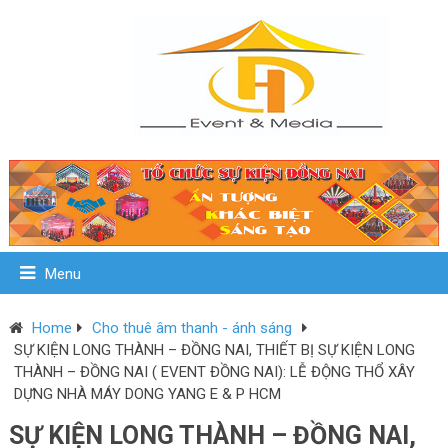
Menu
Home
Cho thuê âm thanh - ánh sáng
SỰ KIỆN LONG THÀNH – ĐỒNG NAI, THIẾT BỊ SỰ KIỆN LONG
THÀNH – ĐỒNG NAI ( EVENT ĐỒNG NAI): LỄ ĐỘNG THỔ XÂY
DỰNG NHÀ MÁY DONG YANG E & P HCM
SỰ KIỆN LONG THÀNH – ĐỒNG NAI,