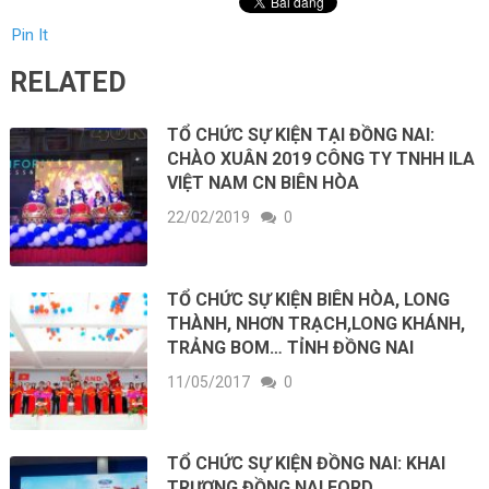
Pin It
RELATED
TỔ CHỨC SỰ KIỆN TẠI ĐỒNG NAI:
CHÀO XUÂN 2019 CÔNG TY TNHH ILA
VIỆT NAM CN BIÊN HÒA
22/02/2019
0
TỔ CHỨC SỰ KIỆN BIÊN HÒA, LONG
THÀNH, NHƠN TRẠCH,LONG KHÁNH,
TRẢNG BOM… TỈNH ĐỒNG NAI
11/05/2017
0
TỔ CHỨC SỰ KIỆN ĐỒNG NAI: KHAI
TRƯƠNG ĐỒNG NAI FORD