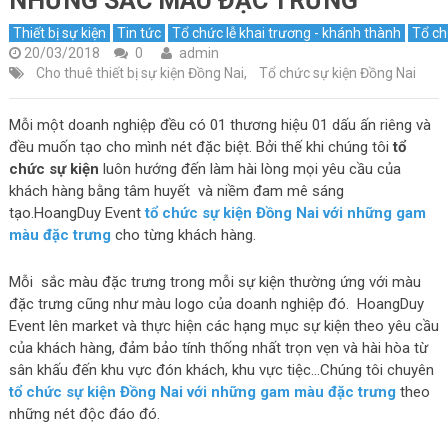
NHỮNG SẮC MÀU ĐẶC TRƯNG
Thiết bị sự kiện
Tin tức
Tổ chức lễ khai trương - khánh thành
Tổ ch
20/03/2018
0
admin
Cho thuê thiết bị sự kiện Đồng Nai
,
Tổ chức sự kiện Đồng Nai
Mỗi một doanh nghiệp đều có 01 thương hiệu 01 dấu ấn riêng và
đều muốn tạo cho mình nét đặc biệt. Bởi thế khi chúng tôi
tổ
chức sự kiện
luôn hướng đến làm hài lòng mọi yêu cầu của
khách hàng bằng tâm huyết và niềm đam mê sáng
tạo.HoangDuy Event
tổ chức sự kiện Đồng Nai với những gam
màu đặc trưng
cho từng khách hàng.
Mỗi sắc màu đặc trưng trong mỗi sự kiện thường ứng với màu
đặc trưng cũng như màu logo của doanh nghiệp đó. HoangDuy
Event lên market và thực hiện các hạng mục sự kiện theo yêu cầu
của khách hàng, đảm bảo tính thống nhất trọn vẹn và hài hòa từ
sân khấu đến khu vực đón khách, khu vực tiệc…Chúng tôi chuyên
tổ chức sự kiện Đồng Nai với những gam màu đặc trưng
theo
những nét độc đáo đó.