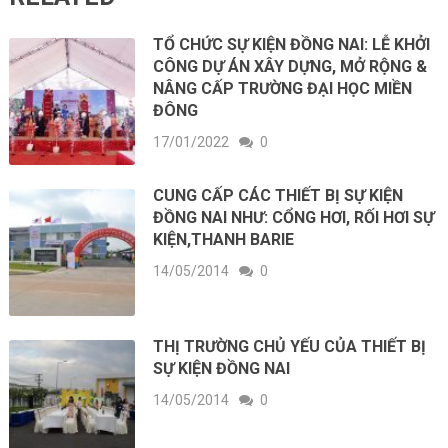
TỔ CHỨC SỰ KIỆN ĐỒNG NAI: LỄ KHỞI
CÔNG DỰ ÁN XÂY DỰNG, MỞ RỘNG &
NÂNG CẤP TRƯỜNG ĐẠI HỌC MIỀN
ĐÔNG
17/01/2022
0
CUNG CẤP CÁC THIẾT BỊ SỰ KIỆN
ĐỒNG NAI NHƯ: CỔNG HƠI, RỐI HƠI SỰ
KIỆN,THANH BARIE
14/05/2014
0
THỊ TRƯỜNG CHỦ YẾU CỦA THIẾT BỊ
SỰ KIỆN ĐỒNG NAI
14/05/2014
0