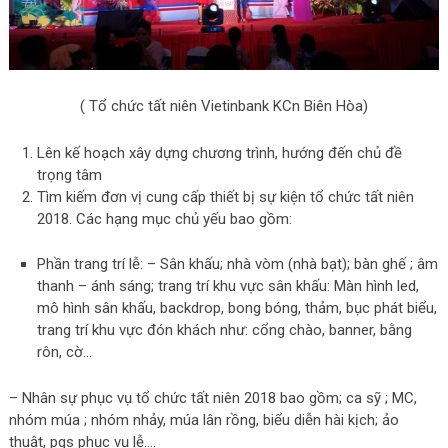
( Tổ chức tất niên Vietinbank KCn Biên Hòa)
Lên kế hoạch xây dựng chương trình, hướng đến chủ đề
trọng tâm
Tìm kiếm đơn vị cung cấp thiết bị sự kiện tổ chức tất niên
2018. Các hạng mục chủ yếu bao gồm:
Phần trang trí lễ: – Sân khấu; nhà vòm (nhà bạt); bàn ghế ; âm
thanh – ánh sáng; trang trí khu vực sân khấu: Màn hình led,
mô hình sân khấu, backdrop, bong bóng, thảm, bục phát biểu,
trang trí khu vực đón khách như: cổng chào, banner, bằng
rôn, cờ…
– Nhân sự phục vụ tổ chức tất niên 2018 bao gồm; ca sỹ ; MC,
nhóm múa ; nhóm nhảy, múa lân rồng, biểu diễn hài kịch; ảo
thuật, pgs phục vụ lễ….