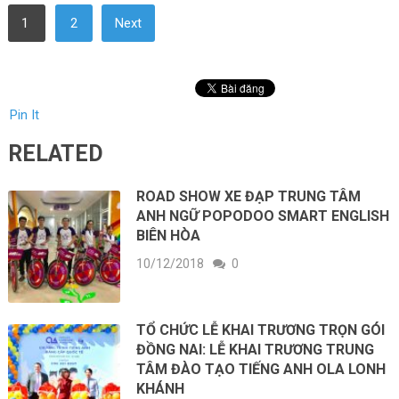
1
2
Next
Pin It
RELATED
ROAD SHOW XE ĐẠP TRUNG TÂM
ANH NGỮ POPODOO SMART ENGLISH
BIÊN HÒA
10/12/2018
0
TỔ CHỨC LỄ KHAI TRƯƠNG TRỌN GÓI
ĐỒNG NAI: LỄ KHAI TRƯƠNG TRUNG
TÂM ĐÀO TẠO TIẾNG ANH OLA LONH
KHÁNH