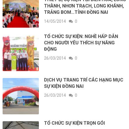
THÀNH, NHƠN TRẠCH, LONG KHÁNH,
TRẢNG BOM…TỈNH ĐỒNG NAI
14/05/2014
0
TỔ CHỨC SỰ KIỆN: NGHỀ HẤP DẪN
CHO NGƯỜI YÊU THÍCH SỰ NĂNG
ĐỘNG
26/03/2014
0
DỊCH VỤ TRANG TRÍ CÁC HẠNG MỤC
SỰ KIỆN ĐỒNG NAI
26/03/2014
0
TỔ CHỨC SỰ KIỆN TRỌN GÓI