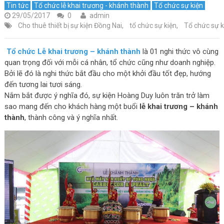
Tin tức
Tổ chức lễ khai trương - khánh thành
Tổ chức sự kiện
29/05/2017
0
admin
Cho thuê thiết bị sự kiện Đồng Nai
,
tổ chức sự kiện
,
Tổ chức sự k
Tổ chức Lễ khai trương – khánh thành
là 01 nghi thức vô cùng
quan trọng đối với mỗi cá nhân, tổ chức cũng như doanh nghiệp.
Bởi lẽ đó là nghi thức bắt đầu cho một khởi đầu tốt đẹp, hướng
đến tương lai tươi sáng.
Nắm bắt được ý nghĩa đó, sự kiện Hoàng Duy luôn trăn trở làm
sao mang đến cho khách hàng một buổi
lễ khai trương – khánh
thành
, thành công và ý nghĩa nhất.